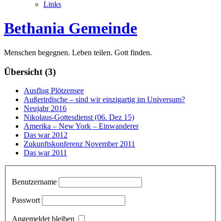
Links
Bethania Gemeinde
Menschen begegnen. Leben teilen. Gott finden.
Übersicht (3)
Ausflug Plötzensee
Außerirdische – sind wir einzigartig im Universum?
Neujahr 2016
Nikolaus-Gottesdienst (06. Dez 15)
Amerika – New York – Einwanderer
Das war 2012
Zukunftskonferenz November 2011
Das war 2011
Benutzername
Passwort
Angemeldet bleiben