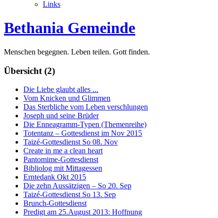
Links
Bethania Gemeinde
Menschen begegnen. Leben teilen. Gott finden.
Übersicht (2)
Die Liebe glaubt alles ...
Vom Knicken und Glimmen
Das Sterbliche vom Leben verschlungen
Joseph und seine Brüder
Die Enneagramm-Typen (Themenreihe)
Totentanz – Gottesdienst im Nov 2015
Taizé-Gottesdienst So 08. Nov
Create in me a clean heart
Pantomime-Gottesdienst
Bibliolog mit Mittagessen
Erntedank Okt 2015
Die zehn Aussätzigen – So 20. Sep
Taizé-Gottesdienst So 13. Sep
Brunch-Gottesdienst
Predigt am 25.August 2013: Hoffnung