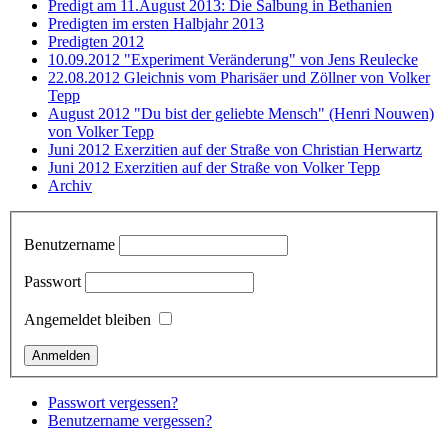
Predigt am 11.August 2013: Die Salbung in Bethanien
Predigten im ersten Halbjahr 2013
Predigten 2012
10.09.2012 "Experiment Veränderung" von Jens Reulecke
22.08.2012 Gleichnis vom Pharisäer und Zöllner von Volker
Tepp
August 2012 "Du bist der geliebte Mensch" (Henri Nouwen)
von Volker Tepp
Juni 2012 Exerzitien auf der Straße von Christian Herwartz
Juni 2012 Exerzitien auf der Straße von Volker Tepp
Archiv
Benutzername
Passwort
Angemeldet bleiben
Passwort vergessen?
Benutzername vergessen?